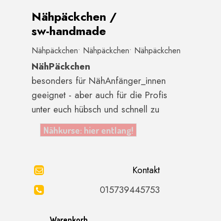
Direkt zum Seiteninhalt
Nähpäckchen /
sw-handmade
Nähpäckchen• Nähpäckchen• Nähpäckchen
NähPäckchen
besonders für NähAnfänger_innen
geeignet - aber auch für die Profis
unter euch hübsch und schnell zu
nähen:)
Nähkurse: hier entlang!
Kontakt
015739445753
Warenkorb